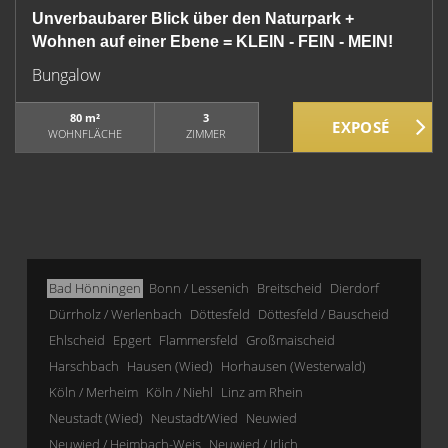
Unverbaubarer Blick über den Naturpark +
Wohnen auf einer Ebene = KLEIN - FEIN - MEIN!
Bungalow
80 m²
3
WOHNFLÄCHE
ZIMMER
Bad Hönningen
Bonn / Lessenich
Breitscheid
Dierdorf
Dürrholz / Werlenbach
Döttesfeld
Döttesfeld / Bauscheid
Ehlscheid
Epgert
Flammersfeld
Großmaischeid
Harschbach
Hausen (Wied)
Horhausen (Westerwald)
Köln / Merheim
Köln / Niehl
Linz am Rhein
Neustadt (Wied)
Neustadt/Wied
Neuwied
Neuwied / Heimbach-Weis
Neuwied / Irlich