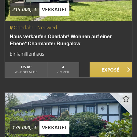
215.000,- €
VERKAUFT
Oberlahr - Neuwied
Haus verkaufen Oberlahr! Wohnen auf einer
Ebene* Charmanter Bungalow
Einfamilienhaus
135 m²
4
WOHNFLÄCHE
ZIMMER
139.000,- €
VERKAUFT