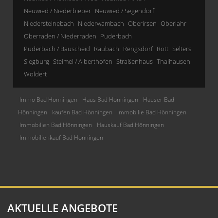
Neuwied / Niederbieber
Neuwied / Segendorf
Niedersteinebach
Niederwambach
Oberirsen
Oberlahr
Oberraden / Niederraden
Puderbach
Puderbach / Bauscheid
Raubach
Rengsdorf
Rott
Selters
Siegburg
Steimel / Alberthofen
Straßenhaus
Thalhausen
Woldert
Immo Bad Hönningen
Haus Bad Hönningen
Häuser Bad
Hönningen
kaufen Bad Hönningen
Immobilie Bad Hönningen
Immobilien Bad Hönningen
Hauskauf Bad Hönningen
Immobilienkauf Bad Hönningen
AKTUELLE ANGEBOTE