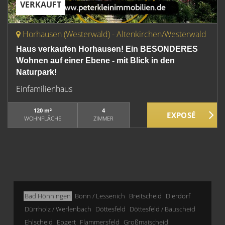
VERKAUFT
Horhausen (Westerwald) - Altenkirchen/Westerwald
Haus verkaufen Horhausen! Ein BESONDERES
Wohnen auf einer Ebene - mit Blick in den
Naturpark!
Einfamilienhaus
120 m²
4
WOHNFLÄCHE
ZIMMER
Bad Hönningen
Bonn / Lessenich
Breitscheid
Dierdorf
Dürrholz / Werlenbach
Döttesfeld
Döttesfeld / Bauscheid
Ehlscheid
Epgert
Flammersfeld
Großmaischeid