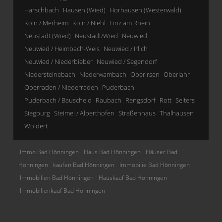
Harschbach
Hausen (Wied)
Horhausen (Westerwald)
Köln / Merheim
Köln / Niehl
Linz am Rhein
Neustadt (Wied)
Neustadt/Wied
Neuwied
Neuwied / Heimbach-Weis
Neuwied / Irlich
Neuwied / Niederbieber
Neuwied / Segendorf
Niedersteinebach
Niederwambach
Oberirsen
Oberlahr
Oberraden / Niederraden
Puderbach
Puderbach / Bauscheid
Raubach
Rengsdorf
Rott
Selters
Siegburg
Steimel / Alberthofen
Straßenhaus
Thalhausen
Woldert
Immo Bad Hönningen
Haus Bad Hönningen
Häuser Bad
Hönningen
kaufen Bad Hönningen
Immobilie Bad Hönningen
Immobilien Bad Hönningen
Hauskauf Bad Hönningen
Immobilienkauf Bad Hönningen