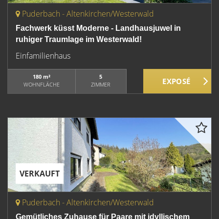
Puderbach - Altenkirchen/Westerwald
Fachwerk küsst Moderne - Landhausjuwel in
ruhiger Traumlage im Westerwald!
Einfamilienhaus
180 m²
5
WOHNFLÄCHE
ZIMMER
VERKAUFT
Puderbach - Altenkirchen/Westerwald
Gemütliches Zuhause für Paare mit idyllischem