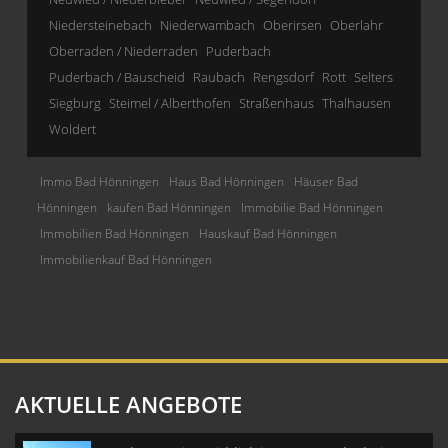
Niedersteinebach
Niederwambach
Oberirsen
Oberlahr
Oberraden / Niederraden
Puderbach
Puderbach / Bauscheid
Raubach
Rengsdorf
Rott
Selters
Siegburg
Steimel / Alberthofen
Straßenhaus
Thalhausen
Woldert
Immo Bad Hönningen
Haus Bad Hönningen
Häuser Bad
Hönningen
kaufen Bad Hönningen
Immobilie Bad Hönningen
Immobilien Bad Hönningen
Hauskauf Bad Hönningen
Immobilienkauf Bad Hönningen
AKTUELLE ANGEBOTE