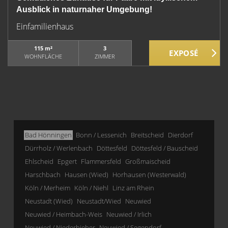
Ausblick in naturnaher Umgebung!
Einfamilienhaus
115 m²
3
WOHNFLÄCHE
ZIMMER
Bad Hönningen
Bonn / Lessenich
Breitscheid
Dierdorf
Dürrholz / Werlenbach
Döttesfeld
Döttesfeld / Bauscheid
Ehlscheid
Epgert
Flammersfeld
Großmaischeid
Harschbach
Hausen (Wied)
Horhausen (Westerwald)
Köln / Merheim
Köln / Niehl
Linz am Rhein
Neustadt (Wied)
Neustadt/Wied
Neuwied
Neuwied / Heimbach-Weis
Neuwied / Irlich
Neuwied / Niederbieber
Neuwied / Segendorf