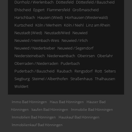
Dürrholz / Werlenbach
Döttesfeld
Döttesfeld / Bauscheid
Ehlscheid
Epgert
Flammersfeld
Großmaischeid
Harschbach
Hausen (Wied)
Horhausen (Westerwald)
Kurtscheid
Köln / Merheim
Köln / Niehl
Linz am Rhein
Neustadt (Wied)
Neustadt/Wied
Neuwied
Neuwied / Heimbach-Weis
Neuwied / Irlich
Neuwied / Niederbieber
Neuwied / Segendorf
Niedersteinebach
Niederwambach
Oberirsen
Oberlahr
Oberraden / Niederraden
Puderbach
Puderbach / Bauscheid
Raubach
Rengsdorf
Rott
Selters
Siegburg
Steimel / Alberthofen
Straßenhaus
Thalhausen
Woldert
Immo Bad Hönningen
Haus Bad Hönningen
Häuser Bad
Hönningen
kaufen Bad Hönningen
Immobilie Bad Hönningen
Immobilien Bad Hönningen
Hauskauf Bad Hönningen
Immobilienkauf Bad Hönningen