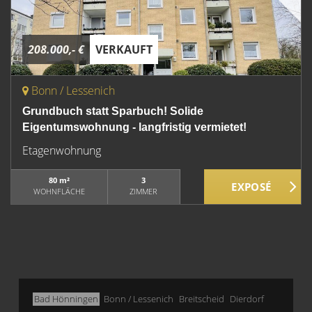
208.000,- €
VERKAUFT
Bonn / Lessenich
Grundbuch statt Sparbuch! Solide
Eigentumswohnung - langfristig vermietet!
Etagenwohnung
80 m²
3
WOHNFLÄCHE
ZIMMER
Bad Hönningen
Bonn / Lessenich
Breitscheid
Dierdorf