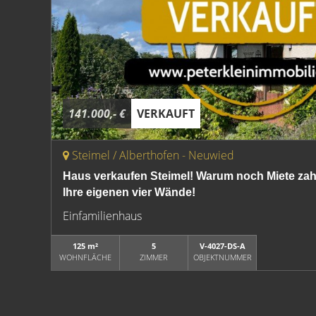
141.000,- €
VERKAUFT
Steimel / Alberthofen - Neuwied
Haus verkaufen Steimel! Warum noch Miete zahl
Ihre eigenen vier Wände!
Einfamilienhaus
125 m²
5
V-4027-DS-A
WOHNFLÄCHE
ZIMMER
OBJEKTNUMMER