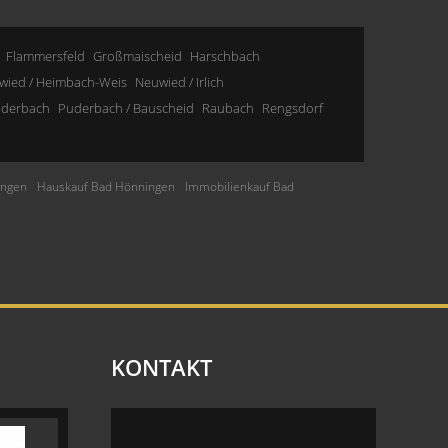
Flammersfeld
Großmaischeid
Harschbach
wied / Heimbach-Weis
Neuwied / Irlich
derbach
Puderbach / Bauscheid
Raubach
Rengsdorf
ingen
Hauskauf Bad Hönningen
Immobilienkauf Bad
KONTAKT