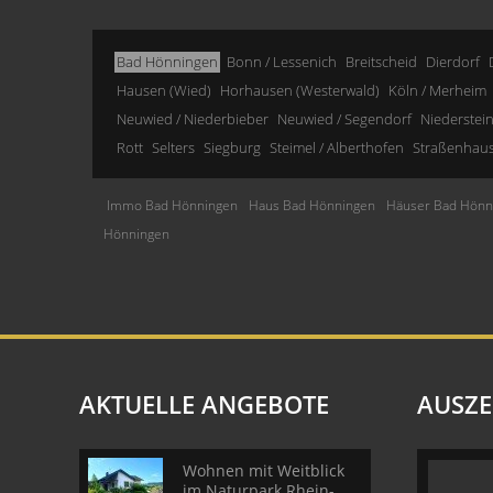
Bad Hönningen
Bonn / Lessenich
Breitscheid
Dierdorf
Hausen (Wied)
Horhausen (Westerwald)
Köln / Merheim
Neuwied / Niederbieber
Neuwied / Segendorf
Niederstei
Rott
Selters
Siegburg
Steimel / Alberthofen
Straßenhau
Immo Bad Hönningen
Haus Bad Hönningen
Häuser Bad Hönn
Hönningen
AKTUELLE ANGEBOTE
AUSZ
Wohnen mit Weitblick
im Naturpark Rhein-