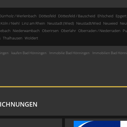
Dürrholz / Werlenbach
Döttesfeld
Döttesfeld / Bauscheid
Ehlscheid
Epgert
Köln / Niehl
Linz am Rhein
Neustadt (Wied)
Neustadt/Wied
Neuwied
Neu
nebach
Niederwambach
Oberirsen
Oberlahr
Oberraden / Niederraden
Pu
s
Thalhausen
Woldert
ingen
kaufen Bad Hönningen
Immobilie Bad Hönningen
Immobilien Bad Hönn
EICHNUNGEN