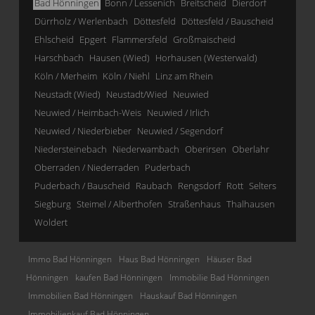
Bad Hönningen
Bonn / Lessenich
Breitscheid
Dierdorf
Dürrholz / Werlenbach
Döttesfeld
Döttesfeld / Bauscheid
Ehlscheid
Epgert
Flammersfeld
Großmaischeid
Harschbach
Hausen (Wied)
Horhausen (Westerwald)
Köln / Merheim
Köln / Niehl
Linz am Rhein
Neustadt (Wied)
Neustadt/Wied
Neuwied
Neuwied / Heimbach-Weis
Neuwied / Irlich
Neuwied / Niederbieber
Neuwied / Segendorf
Niedersteinebach
Niederwambach
Oberirsen
Oberlahr
Oberraden / Niederraden
Puderbach
Puderbach / Bauscheid
Raubach
Rengsdorf
Rott
Selters
Siegburg
Steimel / Alberthofen
Straßenhaus
Thalhausen
Woldert
Immo Bad Hönningen
Haus Bad Hönningen
Häuser Bad
Hönningen
kaufen Bad Hönningen
Immobilie Bad Hönningen
Immobilien Bad Hönningen
Hauskauf Bad Hönningen
Immobilienkauf Bad Hönningen