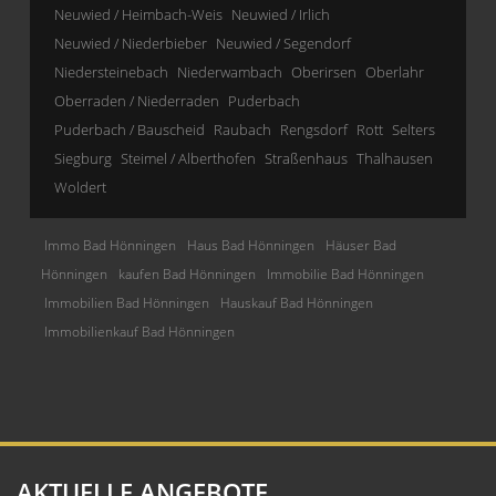
Neuwied / Heimbach-Weis
Neuwied / Irlich
Neuwied / Niederbieber
Neuwied / Segendorf
Niedersteinebach
Niederwambach
Oberirsen
Oberlahr
Oberraden / Niederraden
Puderbach
Puderbach / Bauscheid
Raubach
Rengsdorf
Rott
Selters
Siegburg
Steimel / Alberthofen
Straßenhaus
Thalhausen
Woldert
Immo Bad Hönningen
Haus Bad Hönningen
Häuser Bad
Hönningen
kaufen Bad Hönningen
Immobilie Bad Hönningen
Immobilien Bad Hönningen
Hauskauf Bad Hönningen
Immobilienkauf Bad Hönningen
AKTUELLE ANGEBOTE