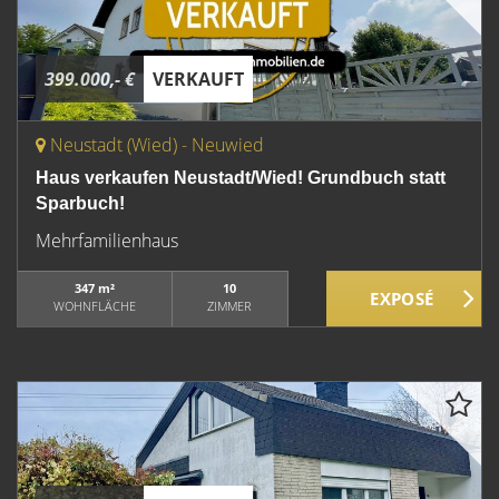
399.000,- €
VERKAUFT
Neustadt (Wied) - Neuwied
Haus verkaufen Neustadt/Wied! Grundbuch statt
Sparbuch!
Mehrfamilienhaus
347 m²
10
WOHNFLÄCHE
ZIMMER