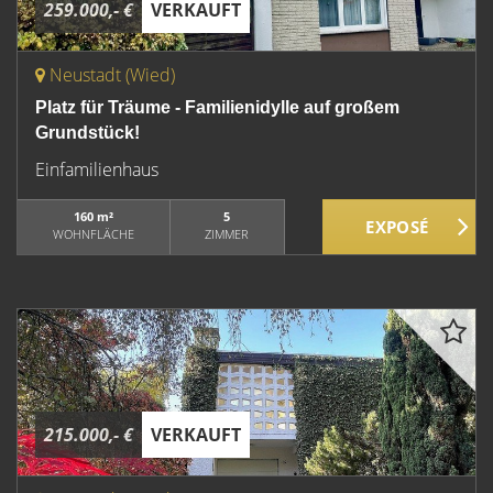
259.000,- €
VERKAUFT
Neustadt (Wied)
Platz für Träume - Familienidylle auf großem
Grundstück!
Einfamilienhaus
160 m²
5
WOHNFLÄCHE
ZIMMER
215.000,- €
VERKAUFT