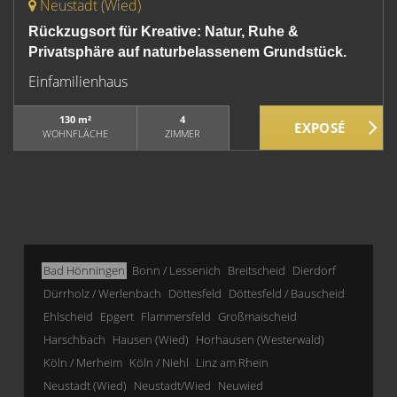
Neustadt (Wied)
Rückzugsort für Kreative: Natur, Ruhe &
Privatsphäre auf naturbelassenem Grundstück.
Einfamilienhaus
130 m²
4
WOHNFLÄCHE
ZIMMER
Bad Hönningen
Bonn / Lessenich
Breitscheid
Dierdorf
Dürrholz / Werlenbach
Döttesfeld
Döttesfeld / Bauscheid
Ehlscheid
Epgert
Flammersfeld
Großmaischeid
Harschbach
Hausen (Wied)
Horhausen (Westerwald)
Köln / Merheim
Köln / Niehl
Linz am Rhein
Neustadt (Wied)
Neustadt/Wied
Neuwied