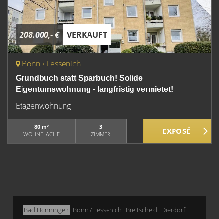
208.000,- €
VERKAUFT
Bonn / Lessenich
Grundbuch statt Sparbuch! Solide
Eigentumswohnung - langfristig vermietet!
Etagenwohnung
80 m²
3
WOHNFLÄCHE
ZIMMER
Bad Hönningen
Bonn / Lessenich
Breitscheid
Dierdorf