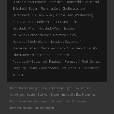
Dürrholz / Werlenbach
Döttesfeld
Döttesfeld / Bauscheid
Ehlscheid
Epgert
Flammersfeld
Großmaischeid
Harschbach
Hausen (Wied)
Horhausen (Westerwald)
Köln / Merheim
Köln / Niehl
Linz am Rhein
Neustadt (Wied)
Neustadt/Wied
Neuwied
Neuwied / Heimbach-Weis
Neuwied / Irlich
Neuwied / Niederbieber
Neuwied / Segendorf
Niedersteinebach
Niederwambach
Oberirsen
Oberlahr
Oberraden / Niederraden
Puderbach
Puderbach / Bauscheid
Raubach
Rengsdorf
Rott
Selters
Siegburg
Steimel / Alberthofen
Straßenhaus
Thalhausen
Woldert
Immo Bad Hönningen
Haus Bad Hönningen
Häuser Bad
Hönningen
kaufen Bad Hönningen
Immobilie Bad Hönningen
Immobilien Bad Hönningen
Hauskauf Bad Hönningen
Immobilienkauf Bad Hönningen