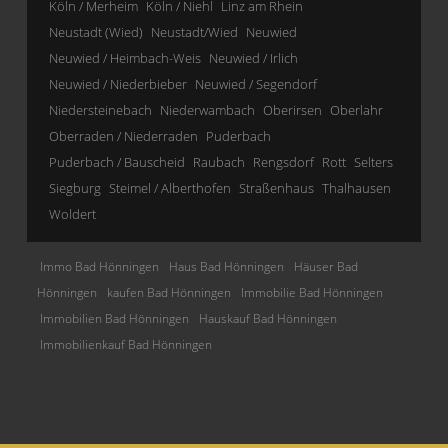
Köln / Merheim
Köln / Niehl
Linz am Rhein
Neustadt (Wied)
Neustadt/Wied
Neuwied
Neuwied / Heimbach-Weis
Neuwied / Irlich
Neuwied / Niederbieber
Neuwied / Segendorf
Niedersteinebach
Niederwambach
Oberirsen
Oberlahr
Oberraden / Niederraden
Puderbach
Puderbach / Bauscheid
Raubach
Rengsdorf
Rott
Selters
Siegburg
Steimel / Alberthofen
Straßenhaus
Thalhausen
Woldert
Immo Bad Hönningen
Haus Bad Hönningen
Häuser Bad
Hönningen
kaufen Bad Hönningen
Immobilie Bad Hönningen
Immobilien Bad Hönningen
Hauskauf Bad Hönningen
Immobilienkauf Bad Hönningen