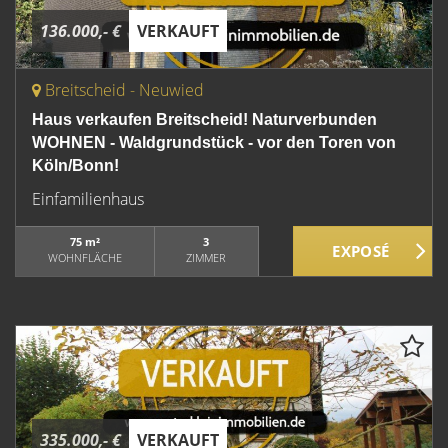
136.000,- €
VERKAUFT
Breitscheid - Neuwied
Haus verkaufen Breitscheid! Naturverbunden
WOHNEN - Waldgrundstück - vor den Toren von
Köln/Bonn!
Einfamilienhaus
75 m²
3
WOHNFLÄCHE
ZIMMER
335.000,- €
VERKAUFT