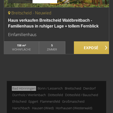
Breitscheid - Neuwied
Haus verkaufen Breitscheid Waldbreitbach -
Familienhaus in ruhiger Lage + tollem Fernblick
Einfamilienhaus
158 m²
5
WOHNFLÄCHE
ZIMMER
Bad Hönningen
Bonn / Lessenich
Breitscheid
Dierdorf
Dürrholz / Werlenbach
Döttesfeld
Döttesfeld / Bauscheid
Ehlscheid
Epgert
Flammersfeld
Großmaischeid
Harschbach
Hausen (Wied)
Horhausen (Westerwald)