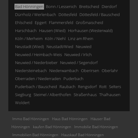
Bad Hönningen
Bonn / Lessenich
Breitscheid
Dierdorf
Dürrholz / Werlenbach
Döttesfeld
Döttesfeld / Bauscheid
Ehlscheid
Epgert
Flammersfeld
Großmaischeid
Harschbach
Hausen (Wied)
Horhausen (Westerwald)
Köln / Merheim
Köln / Niehl
Linz am Rhein
Neustadt (Wied)
Neustadt/Wied
Neuwied
Neuwied / Heimbach-Weis
Neuwied / Irlich
Neuwied / Niederbieber
Neuwied / Segendorf
Niedersteinebach
Niederwambach
Oberirsen
Oberlahr
Oberraden / Niederraden
Puderbach
Puderbach / Bauscheid
Raubach
Rengsdorf
Rott
Selters
Siegburg
Steimel / Alberthofen
Straßenhaus
Thalhausen
Woldert
Immo Bad Hönningen
Haus Bad Hönningen
Häuser Bad
Hönningen
kaufen Bad Hönningen
Immobilie Bad Hönningen
Immobilien Bad Hönningen
Hauskauf Bad Hönningen