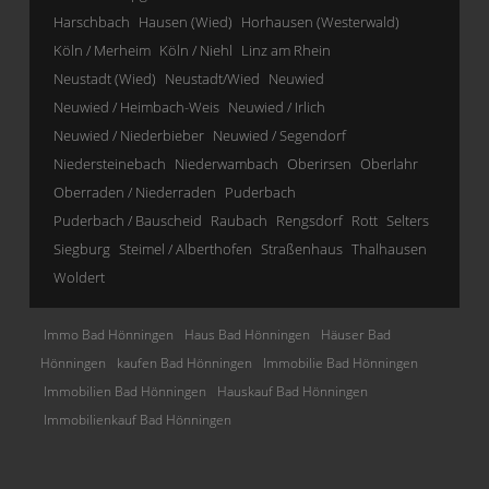
Harschbach
Hausen (Wied)
Horhausen (Westerwald)
Köln / Merheim
Köln / Niehl
Linz am Rhein
Neustadt (Wied)
Neustadt/Wied
Neuwied
Neuwied / Heimbach-Weis
Neuwied / Irlich
Neuwied / Niederbieber
Neuwied / Segendorf
Niedersteinebach
Niederwambach
Oberirsen
Oberlahr
Oberraden / Niederraden
Puderbach
Puderbach / Bauscheid
Raubach
Rengsdorf
Rott
Selters
Siegburg
Steimel / Alberthofen
Straßenhaus
Thalhausen
Woldert
Immo Bad Hönningen
Haus Bad Hönningen
Häuser Bad
Hönningen
kaufen Bad Hönningen
Immobilie Bad Hönningen
Immobilien Bad Hönningen
Hauskauf Bad Hönningen
Immobilienkauf Bad Hönningen