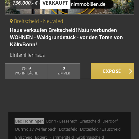
136.000,- €
VERKAUFT
Breitscheid - Neuwied
Haus verkaufen Breitscheid! Naturverbunden
WOHNEN - Waldgrundstück - vor den Toren von
Köln/Bonn!
Einfamilienhaus
75 m²
3
WOHNFLÄCHE
ZIMMER
Bad Hönningen
Bonn / Lessenich
Breitscheid
Dierdorf
Dürrholz / Werlenbach
Döttesfeld
Döttesfeld / Bauscheid
Ehlscheid
Epgert
Flammersfeld
Großmaischeid