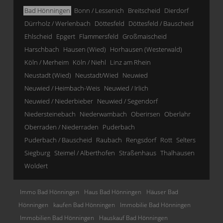
Bad Hönningen
Bonn / Lessenich
Breitscheid
Dierdorf
Dürrholz / Werlenbach
Döttesfeld
Döttesfeld / Bauscheid
Ehlscheid
Epgert
Flammersfeld
Großmaischeid
Harschbach
Hausen (Wied)
Horhausen (Westerwald)
Köln / Merheim
Köln / Niehl
Linz am Rhein
Neustadt (Wied)
Neustadt/Wied
Neuwied
Neuwied / Heimbach-Weis
Neuwied / Irlich
Neuwied / Niederbieber
Neuwied / Segendorf
Niedersteinebach
Niederwambach
Oberirsen
Oberlahr
Oberraden / Niederraden
Puderbach
Puderbach / Bauscheid
Raubach
Rengsdorf
Rott
Selters
Siegburg
Steimel / Alberthofen
Straßenhaus
Thalhausen
Woldert
Immo Bad Hönningen
Haus Bad Hönningen
Häuser Bad
Hönningen
kaufen Bad Hönningen
Immobilie Bad Hönningen
Immobilien Bad Hönningen
Hauskauf Bad Hönningen