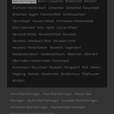
Bad Hönningen
Bonn / Lessenich
Breitscheid
Dierdorf
Dürrholz / Werlenbach
Döttesfeld
Döttesfeld / Bauscheid
Ehlscheid
Epgert
Flammersfeld
Großmaischeid
Harschbach
Hausen (Wied)
Horhausen (Westerwald)
Köln / Merheim
Köln / Niehl
Linz am Rhein
Neustadt (Wied)
Neustadt/Wied
Neuwied
Neuwied / Heimbach-Weis
Neuwied / Irlich
Neuwied / Niederbieber
Neuwied / Segendorf
Niedersteinebach
Niederwambach
Oberirsen
Oberlahr
Oberraden / Niederraden
Puderbach
Puderbach / Bauscheid
Raubach
Rengsdorf
Rott
Selters
Siegburg
Steimel / Alberthofen
Straßenhaus
Thalhausen
Woldert
Immo Bad Hönningen
Haus Bad Hönningen
Häuser Bad
Hönningen
kaufen Bad Hönningen
Immobilie Bad Hönningen
Immobilien Bad Hönningen
Hauskauf Bad Hönningen
Immobilienkauf Bad Hönningen