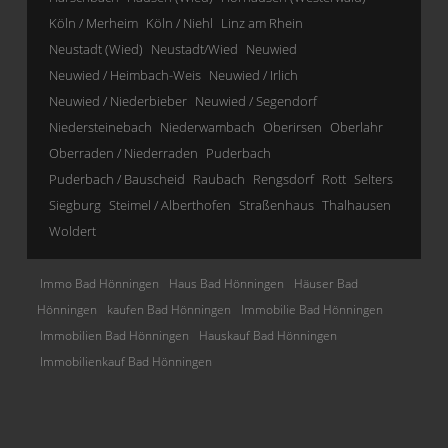
Köln / Merheim
Köln / Niehl
Linz am Rhein
Neustadt (Wied)
Neustadt/Wied
Neuwied
Neuwied / Heimbach-Weis
Neuwied / Irlich
Neuwied / Niederbieber
Neuwied / Segendorf
Niedersteinebach
Niederwambach
Oberirsen
Oberlahr
Oberraden / Niederraden
Puderbach
Puderbach / Bauscheid
Raubach
Rengsdorf
Rott
Selters
Siegburg
Steimel / Alberthofen
Straßenhaus
Thalhausen
Woldert
Immo Bad Hönningen
Haus Bad Hönningen
Häuser Bad
Hönningen
kaufen Bad Hönningen
Immobilie Bad Hönningen
Immobilien Bad Hönningen
Hauskauf Bad Hönningen
Immobilienkauf Bad Hönningen