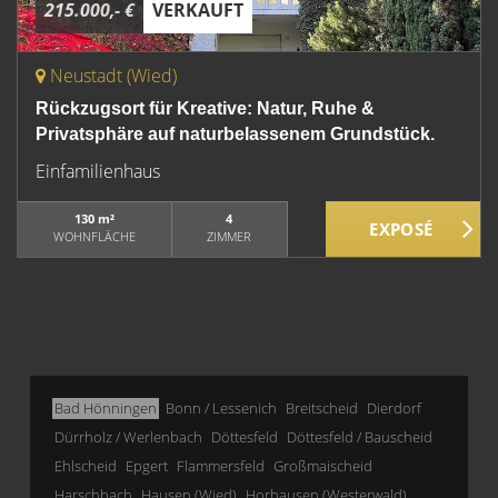
215.000,- €
VERKAUFT
Neustadt (Wied)
Rückzugsort für Kreative: Natur, Ruhe &
Privatsphäre auf naturbelassenem Grundstück.
Einfamilienhaus
130 m²
4
WOHNFLÄCHE
ZIMMER
Bad Hönningen
Bonn / Lessenich
Breitscheid
Dierdorf
Dürrholz / Werlenbach
Döttesfeld
Döttesfeld / Bauscheid
Ehlscheid
Epgert
Flammersfeld
Großmaischeid
Harschbach
Hausen (Wied)
Horhausen (Westerwald)