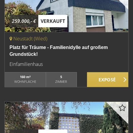
259.000,- €
VERKAUFT
Neustadt (Wied)
Platz für Träume - Familienidylle auf großem
Grundstück!
Einfamilienhaus
160 m²
5
WOHNFLÄCHE
ZIMMER