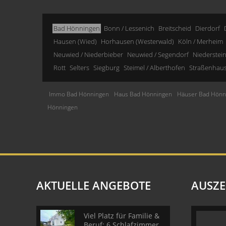
Bad Hönningen
Bonn / Lessenich
Breitscheid
Dierdorf
Hausen (Wied)
Horhausen (Westerwald)
Köln / Merheim
Neuwied / Niederbieber
Neuwied / Segendorf
Niederstei
Rott
Selters
Siegburg
Steimel / Alberthofen
Straßenhau
Immo Bad Hönningen
Haus Bad Hönningen
Häuser Bad Hönn
Hönningen
AKTUELLE ANGEBOTE
AUSZ
Viel Platz für Familie &
Beruf: 6 Schlafzimmer,