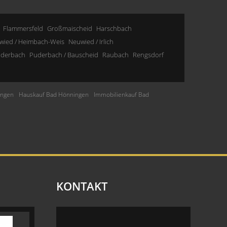
Flammersfeld
Großmaischeid
Harschbach
wied / Heimbach-Weis
Neuwied / Irlich
derbach
Puderbach / Bauscheid
Raubach
Rengsdorf
ingen
Hauskauf Bad Hönningen
Immobilienkauf Bad
KONTAKT