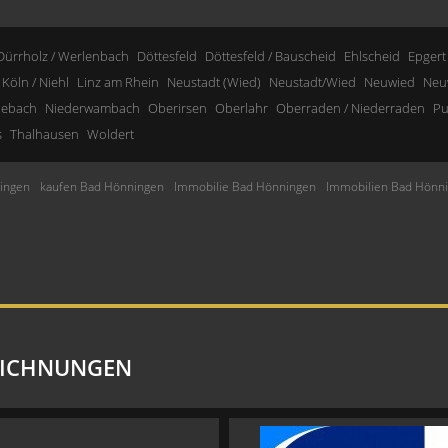
Dürrholz / Werlenbach
Döttesfeld
Döttesfeld / Bauscheid
Ehlscheid
Epgert
Köln / Niehl
Linz am Rhein
Neustadt (Wied)
Neustadt/Wied
Neuwied
Neu
nebach
Niederwambach
Oberirsen
Oberlahr
Oberraden / Niederraden
Pu
s
Thalhausen
Woldert
ingen
kaufen Bad Hönningen
Immobilie Bad Hönningen
Immobilien Bad Hönn
EICHNUNGEN