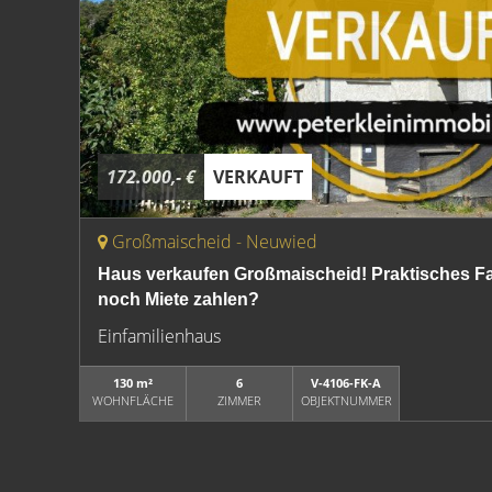
172.000,- €
VERKAUFT
Großmaischeid - Neuwied
Haus verkaufen Großmaischeid! Praktisches F
noch Miete zahlen?
Einfamilienhaus
130 m²
6
V-4106-FK-A
WOHNFLÄCHE
ZIMMER
OBJEKTNUMMER