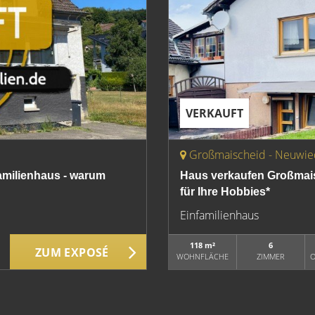
VERKAUFT
Großmaischeid - Neuwie
amilienhaus - warum
Haus verkaufen Großmaisc
für Ihre Hobbies*
Einfamilienhaus
118 m²
6
ZUM EXPOSÉ
WOHNFLÄCHE
ZIMMER
O