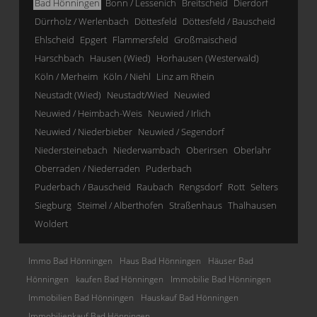
Bad Hönningen
Bonn / Lessenich
Breitscheid
Dierdorf
Dürrholz / Werlenbach
Döttesfeld
Döttesfeld / Bauscheid
Ehlscheid
Epgert
Flammersfeld
Großmaischeid
Harschbach
Hausen (Wied)
Horhausen (Westerwald)
Köln / Merheim
Köln / Niehl
Linz am Rhein
Neustadt (Wied)
Neustadt/Wied
Neuwied
Neuwied / Heimbach-Weis
Neuwied / Irlich
Neuwied / Niederbieber
Neuwied / Segendorf
Niedersteinebach
Niederwambach
Oberirsen
Oberlahr
Oberraden / Niederraden
Puderbach
Puderbach / Bauscheid
Raubach
Rengsdorf
Rott
Selters
Siegburg
Steimel / Alberthofen
Straßenhaus
Thalhausen
Woldert
Immo Bad Hönningen
Haus Bad Hönningen
Häuser Bad
Hönningen
kaufen Bad Hönningen
Immobilie Bad Hönningen
Immobilien Bad Hönningen
Hauskauf Bad Hönningen
Immobilienkauf Bad Hönningen