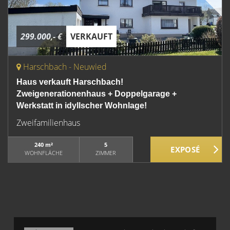
299.000,- €
VERKAUFT
Harschbach - Neuwied
Haus verkauft Harschbach!
Zweigenerationenhaus + Doppelgarage +
Werkstatt in idyllscher Wohnlage!
Zweifamilienhaus
240 m²
5
WOHNFLÄCHE
ZIMMER