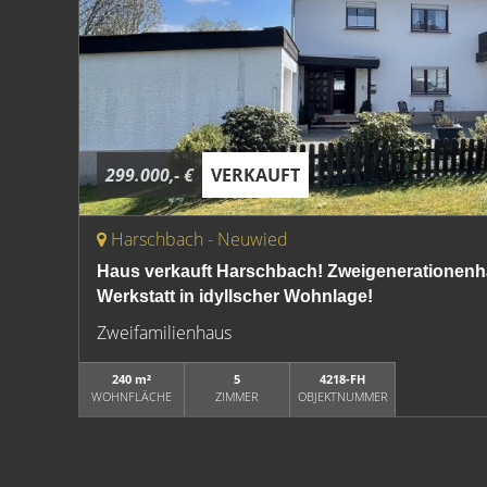
299.000,- €
VERKAUFT
Harschbach - Neuwied
Haus verkauft Harschbach! Zweigenerationenh
Werkstatt in idyllscher Wohnlage!
Zweifamilienhaus
240 m²
5
4218-FH
WOHNFLÄCHE
ZIMMER
OBJEKTNUMMER