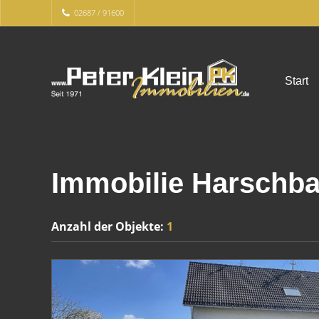
02687 / 91600
Start
Immobilie Harschb
Anzahl der
Objekte:
1