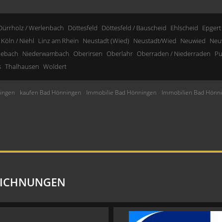
Dürrholz / Werlenbach
Döttesfeld
Döttesfeld / Bauscheid
Ehlscheid
Epgert
Köln / Niehl
Linz am Rhein
Neustadt (Wied)
Neustadt/Wied
Neuwied
Neu
nebach
Niederwambach
Oberirsen
Oberlahr
Oberraden / Niederraden
Pu
s
Thalhausen
Woldert
ingen
kaufen Bad Hönningen
Immobilie Bad Hönningen
Immobilien Bad Hönn
EICHNUNGEN