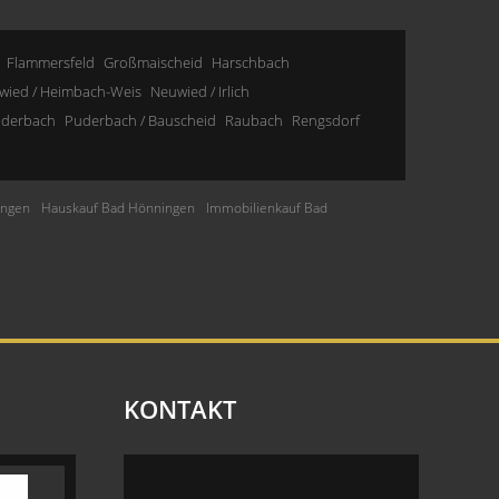
Flammersfeld
Großmaischeid
Harschbach
wied / Heimbach-Weis
Neuwied / Irlich
derbach
Puderbach / Bauscheid
Raubach
Rengsdorf
ingen
Hauskauf Bad Hönningen
Immobilienkauf Bad
KONTAKT