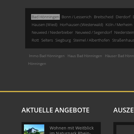
Bad Hönningen
Bonn / Lessenich
Breitscheid
Dierdorf
Hausen (Wied)
Horhausen (Westerwald)
Köln / Merheim
Neuwied / Niederbieber
Neuwied / Segendorf
Niederstei
Rott
Selters
Siegburg
Steimel / Alberthofen
Straßenhau
Immo Bad Hönningen
Haus Bad Hönningen
Häuser Bad Hönn
Hönningen
AKTUELLE ANGEBOTE
AUSZ
Wohnen mit Weitblick
im Naturpark Rhein-