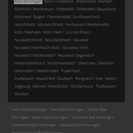
Bad Hönningen
Bonn / Lessenich
Breitscheid
Dierdorf
Dürrholz / Werlenbach
Döttesfeld
Döttesfeld / Bauscheid
Ehlscheid
Epgert
Flammersfeld
Großmaischeid
Harschbach
Hausen (Wied)
Horhausen (Westerwald)
Köln / Merheim
Köln / Niehl
Linz am Rhein
Neustadt (Wied)
Neustadt/Wied
Neuwied
Neuwied / Heimbach-Weis
Neuwied / Irlich
Neuwied / Niederbieber
Neuwied / Segendorf
Niedersteinebach
Niederwambach
Oberirsen
Oberlahr
Oberraden / Niederraden
Puderbach
Puderbach / Bauscheid
Raubach
Rengsdorf
Rott
Selters
Siegburg
Steimel / Alberthofen
Straßenhaus
Thalhausen
Woldert
Immo Bad Hönningen
Haus Bad Hönningen
Häuser Bad
Hönningen
kaufen Bad Hönningen
Immobilie Bad Hönningen
Immobilien Bad Hönningen
Hauskauf Bad Hönningen
Immobilienkauf Bad Hönningen