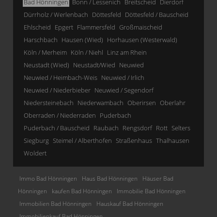
Bad Hönningen
Bonn / Lessenich
Breitscheid
Dierdorf
Dürrholz / Werlenbach
Döttesfeld
Döttesfeld / Bauscheid
Ehlscheid
Epgert
Flammersfeld
Großmaischeid
Harschbach
Hausen (Wied)
Horhausen (Westerwald)
Köln / Merheim
Köln / Niehl
Linz am Rhein
Neustadt (Wied)
Neustadt/Wied
Neuwied
Neuwied / Heimbach-Weis
Neuwied / Irlich
Neuwied / Niederbieber
Neuwied / Segendorf
Niedersteinebach
Niederwambach
Oberirsen
Oberlahr
Oberraden / Niederraden
Puderbach
Puderbach / Bauscheid
Raubach
Rengsdorf
Rott
Selters
Siegburg
Steimel / Alberthofen
Straßenhaus
Thalhausen
Woldert
Immo Bad Hönningen
Haus Bad Hönningen
Häuser Bad
Hönningen
kaufen Bad Hönningen
Immobilie Bad Hönningen
Immobilien Bad Hönningen
Hauskauf Bad Hönningen
Immobilienkauf Bad Hönningen