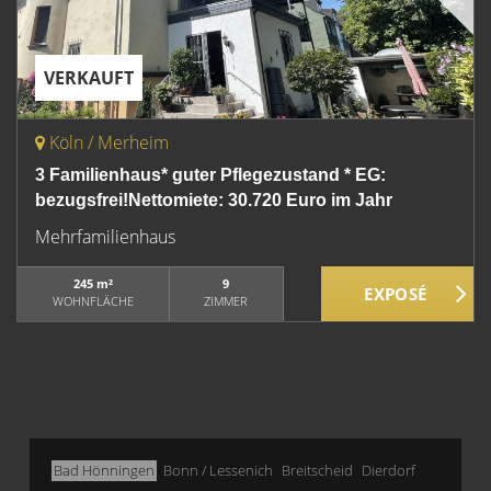
VERKAUFT
Köln / Merheim
3 Familienhaus* guter Pflegezustand * EG:
bezugsfrei!Nettomiete: 30.720 Euro im Jahr
Mehrfamilienhaus
245 m²
9
WOHNFLÄCHE
ZIMMER
Bad Hönningen
Bonn / Lessenich
Breitscheid
Dierdorf