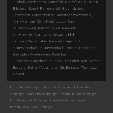
Dürrholz / Werlenbach
Döttesfeld
Döttesfeld / Bauscheid
Ehlscheid
Epgert
Flammersfeld
Großmaischeid
Harschbach
Hausen (Wied)
Horhausen (Westerwald)
Köln / Merheim
Köln / Niehl
Linz am Rhein
Neustadt (Wied)
Neustadt/Wied
Neuwied
Neuwied / Heimbach-Weis
Neuwied / Irlich
Neuwied / Niederbieber
Neuwied / Segendorf
Niedersteinebach
Niederwambach
Oberirsen
Oberlahr
Oberraden / Niederraden
Puderbach
Puderbach / Bauscheid
Raubach
Rengsdorf
Rott
Selters
Siegburg
Steimel / Alberthofen
Straßenhaus
Thalhausen
Woldert
Immo Bad Hönningen
Haus Bad Hönningen
Häuser Bad
Hönningen
kaufen Bad Hönningen
Immobilie Bad Hönningen
Immobilien Bad Hönningen
Hauskauf Bad Hönningen
Immobilienkauf Bad Hönningen