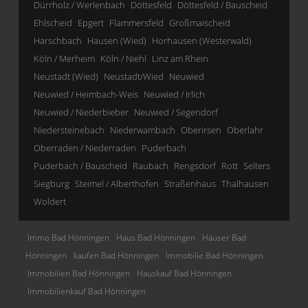
Dürrholz / Werlenbach
Döttesfeld
Döttesfeld / Bauscheid
Ehlscheid
Epgert
Flammersfeld
Großmaischeid
Harschbach
Hausen (Wied)
Horhausen (Westerwald)
Köln / Merheim
Köln / Niehl
Linz am Rhein
Neustadt (Wied)
Neustadt/Wied
Neuwied
Neuwied / Heimbach-Weis
Neuwied / Irlich
Neuwied / Niederbieber
Neuwied / Segendorf
Niedersteinebach
Niederwambach
Oberirsen
Oberlahr
Oberraden / Niederraden
Puderbach
Puderbach / Bauscheid
Raubach
Rengsdorf
Rott
Selters
Siegburg
Steimel / Alberthofen
Straßenhaus
Thalhausen
Woldert
Immo Bad Hönningen
Haus Bad Hönningen
Häuser Bad
Hönningen
kaufen Bad Hönningen
Immobilie Bad Hönningen
Immobilien Bad Hönningen
Hauskauf Bad Hönningen
Immobilienkauf Bad Hönningen