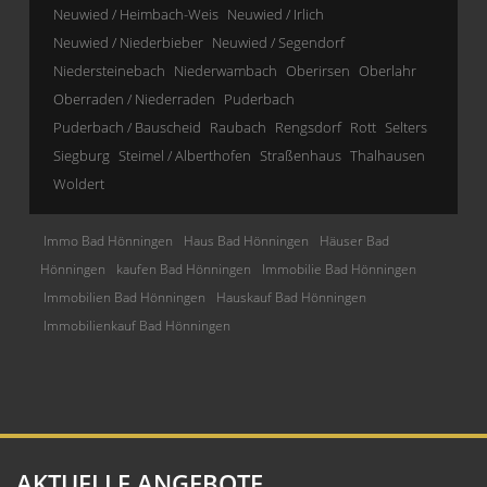
Neuwied / Heimbach-Weis
Neuwied / Irlich
Neuwied / Niederbieber
Neuwied / Segendorf
Niedersteinebach
Niederwambach
Oberirsen
Oberlahr
Oberraden / Niederraden
Puderbach
Puderbach / Bauscheid
Raubach
Rengsdorf
Rott
Selters
Siegburg
Steimel / Alberthofen
Straßenhaus
Thalhausen
Woldert
Immo Bad Hönningen
Haus Bad Hönningen
Häuser Bad
Hönningen
kaufen Bad Hönningen
Immobilie Bad Hönningen
Immobilien Bad Hönningen
Hauskauf Bad Hönningen
Immobilienkauf Bad Hönningen
AKTUELLE ANGEBOTE