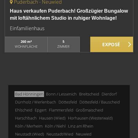
Puderbach - Neuwied
Haus verkaufen Puderbach! Großzügier Bungalow
mit loftähnlichem Studio in ruhiger Wohnlage!
Einfamilienhaus
260 m²
5
WOHNFLÄCHE
ZIMMER
Bad Hönningen
Bonn / Lessenich
Breitscheid
Dierdorf
Dürrholz / Werlenbach
Döttesfeld
Döttesfeld / Bauscheid
Ehlscheid
Epgert
Flammersfeld
Großmaischeid
Harschbach
Hausen (Wied)
Horhausen (Westerwald)
Köln / Merheim
Köln / Niehl
Linz am Rhein
Neustadt (Wied)
Neustadt/Wied
Neuwied