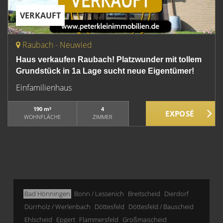
VERKAUFT
Raubach - Neuwied
Haus verkaufen Raubach! Platzwunder mit tollem
Grundstück in 1a Lage sucht neue Eigentümer!
Einfamilienhaus
190 m²
4
WOHNFLÄCHE
ZIMMER
Bad Hönningen
Bonn / Lessenich
Breitscheid
Dierdorf
Dürrholz / Werlenbach
Döttesfeld
Döttesfeld / Bauscheid
Ehlscheid
Epgert
Flammersfeld
Großmaischeid