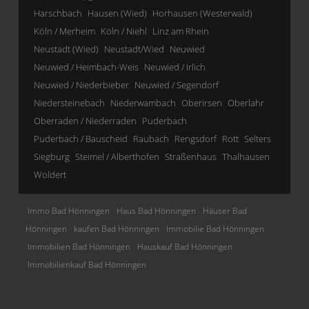
Harschbach
Hausen (Wied)
Horhausen (Westerwald)
Köln / Merheim
Köln / Niehl
Linz am Rhein
Neustadt (Wied)
Neustadt/Wied
Neuwied
Neuwied / Heimbach-Weis
Neuwied / Irlich
Neuwied / Niederbieber
Neuwied / Segendorf
Niedersteinebach
Niederwambach
Oberirsen
Oberlahr
Oberraden / Niederraden
Puderbach
Puderbach / Bauscheid
Raubach
Rengsdorf
Rott
Selters
Siegburg
Steimel / Alberthofen
Straßenhaus
Thalhausen
Woldert
Immo Bad Hönningen
Haus Bad Hönningen
Häuser Bad
Hönningen
kaufen Bad Hönningen
Immobilie Bad Hönningen
Immobilien Bad Hönningen
Hauskauf Bad Hönningen
Immobilienkauf Bad Hönningen