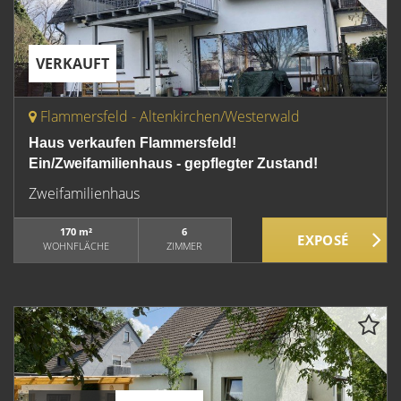
VERKAUFT
Flammersfeld - Altenkirchen/Westerwald
Haus verkaufen Flammersfeld!
Ein/Zweifamilienhaus - gepflegter Zustand!
Zweifamilienhaus
170 m²
6
WOHNFLÄCHE
ZIMMER