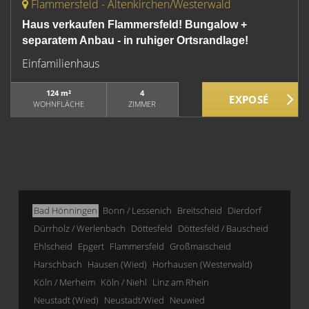
Flammersfeld - Altenkirchen/Westerwald
Haus verkaufen Flammersfeld! Bungalow +
separatem Anbau - in ruhiger Ortsrandlage!
Einfamilienhaus
124 m²
4
WOHNFLÄCHE
ZIMMER
Bad Hönningen
Bonn / Lessenich
Breitscheid
Dierdorf
Dürrholz / Werlenbach
Döttesfeld
Döttesfeld / Bauscheid
Ehlscheid
Epgert
Flammersfeld
Großmaischeid
Harschbach
Hausen (Wied)
Horhausen (Westerwald)
Köln / Merheim
Köln / Niehl
Linz am Rhein
Neustadt (Wied)
Neustadt/Wied
Neuwied