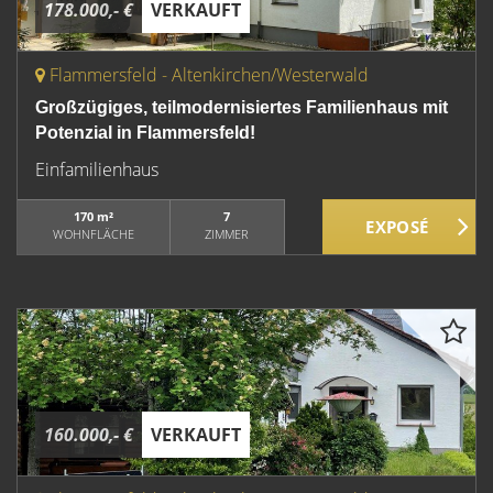
178.000,- €
VERKAUFT
Flammersfeld - Altenkirchen/Westerwald
Großzügiges, teilmodernisiertes Familienhaus mit
Potenzial in Flammersfeld!
Einfamilienhaus
170 m²
7
WOHNFLÄCHE
ZIMMER
160.000,- €
VERKAUFT