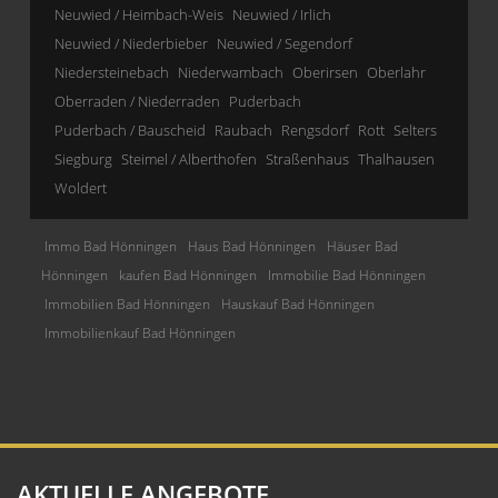
Neuwied / Heimbach-Weis
Neuwied / Irlich
Neuwied / Niederbieber
Neuwied / Segendorf
Niedersteinebach
Niederwambach
Oberirsen
Oberlahr
Oberraden / Niederraden
Puderbach
Puderbach / Bauscheid
Raubach
Rengsdorf
Rott
Selters
Siegburg
Steimel / Alberthofen
Straßenhaus
Thalhausen
Woldert
Immo Bad Hönningen
Haus Bad Hönningen
Häuser Bad
Hönningen
kaufen Bad Hönningen
Immobilie Bad Hönningen
Immobilien Bad Hönningen
Hauskauf Bad Hönningen
Immobilienkauf Bad Hönningen
AKTUELLE ANGEBOTE