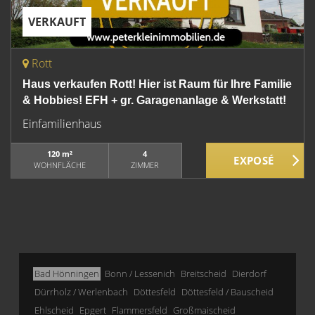
VERKAUFT
Rott
Haus verkaufen Rott! Hier ist Raum für Ihre Familie
& Hobbies! EFH + gr. Garagenanlage & Werkstatt!
Einfamilienhaus
120 m²
4
WOHNFLÄCHE
ZIMMER
Bad Hönningen
Bonn / Lessenich
Breitscheid
Dierdorf
Dürrholz / Werlenbach
Döttesfeld
Döttesfeld / Bauscheid
Ehlscheid
Epgert
Flammersfeld
Großmaischeid