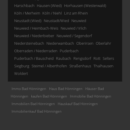
Harschbach
Hausen (Wied)
Horhausen (Westerwald)
Köln / Merheim
Köln / Niehl
Linz am Rhein
Neustadt (Wied)
Neustadt/Wied
Neuwied
Neuwied / Heimbach-Weis
Neuwied / Irlich
Neuwied / Niederbieber
Neuwied / Segendorf
Niedersteinebach
Niederwambach
Oberirsen
Oberlahr
Oberraden / Niederraden
Puderbach
Puderbach / Bauscheid
Raubach
Rengsdorf
Rott
Selters
Siegburg
Steimel / Alberthofen
Straßenhaus
Thalhausen
Woldert
Immo Bad Hönningen
Haus Bad Hönningen
Häuser Bad
Hönningen
kaufen Bad Hönningen
Immobilie Bad Hönningen
Immobilien Bad Hönningen
Hauskauf Bad Hönningen
Immobilienkauf Bad Hönningen