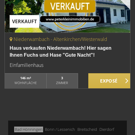
VERKAUFT
Niederwambach - Altenkirchen/Westerwald
Haus verkaufen Niederwambach! Hier sagen
Ihnen Fuchs und Hase "Gute Nacht"!
Einfamilienhaus
146 m²
3
WOHNFLÄCHE
ZIMMER
Bad Hönningen
Bonn / Lessenich
Breitscheid
Dierdorf