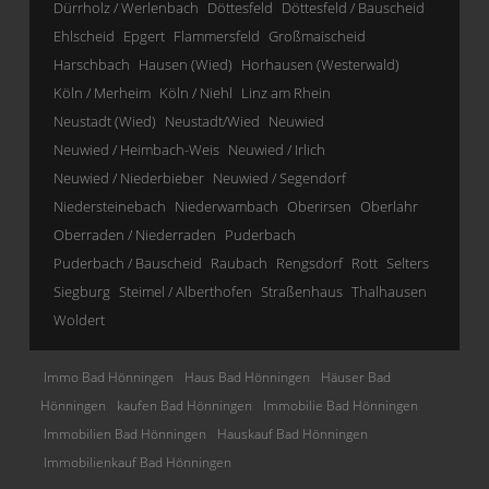
Dürrholz / Werlenbach
Döttesfeld
Döttesfeld / Bauscheid
Ehlscheid
Epgert
Flammersfeld
Großmaischeid
Harschbach
Hausen (Wied)
Horhausen (Westerwald)
Köln / Merheim
Köln / Niehl
Linz am Rhein
Neustadt (Wied)
Neustadt/Wied
Neuwied
Neuwied / Heimbach-Weis
Neuwied / Irlich
Neuwied / Niederbieber
Neuwied / Segendorf
Niedersteinebach
Niederwambach
Oberirsen
Oberlahr
Oberraden / Niederraden
Puderbach
Puderbach / Bauscheid
Raubach
Rengsdorf
Rott
Selters
Siegburg
Steimel / Alberthofen
Straßenhaus
Thalhausen
Woldert
Immo Bad Hönningen
Haus Bad Hönningen
Häuser Bad
Hönningen
kaufen Bad Hönningen
Immobilie Bad Hönningen
Immobilien Bad Hönningen
Hauskauf Bad Hönningen
Immobilienkauf Bad Hönningen