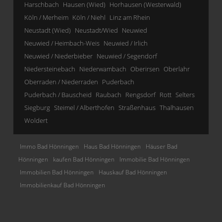
Harschbach
Hausen (Wied)
Horhausen (Westerwald)
Köln / Merheim
Köln / Niehl
Linz am Rhein
Neustadt (Wied)
Neustadt/Wied
Neuwied
Neuwied / Heimbach-Weis
Neuwied / Irlich
Neuwied / Niederbieber
Neuwied / Segendorf
Niedersteinebach
Niederwambach
Oberirsen
Oberlahr
Oberraden / Niederraden
Puderbach
Puderbach / Bauscheid
Raubach
Rengsdorf
Rott
Selters
Siegburg
Steimel / Alberthofen
Straßenhaus
Thalhausen
Woldert
Immo Bad Hönningen
Haus Bad Hönningen
Häuser Bad
Hönningen
kaufen Bad Hönningen
Immobilie Bad Hönningen
Immobilien Bad Hönningen
Hauskauf Bad Hönningen
Immobilienkauf Bad Hönningen