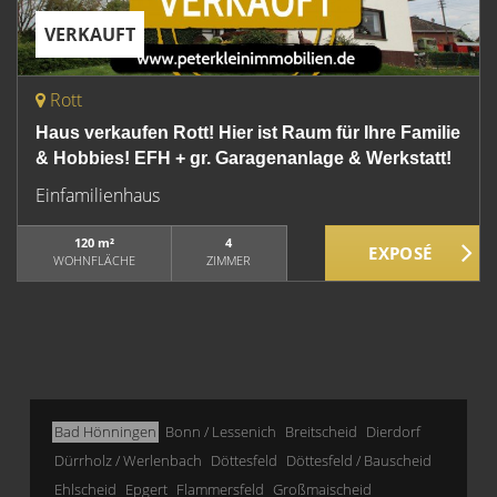
VERKAUFT
Rott
Haus verkaufen Rott! Hier ist Raum für Ihre Familie
& Hobbies! EFH + gr. Garagenanlage & Werkstatt!
Einfamilienhaus
120 m²
4
WOHNFLÄCHE
ZIMMER
Bad Hönningen
Bonn / Lessenich
Breitscheid
Dierdorf
Dürrholz / Werlenbach
Döttesfeld
Döttesfeld / Bauscheid
Ehlscheid
Epgert
Flammersfeld
Großmaischeid