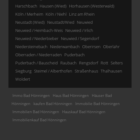
Harschbach
Hausen (Wied)
Horhausen (Westerwald)
Köln / Merheim
Köln / Niehl
Linz am Rhein
Neustadt (Wied)
Neustadt/Wied
Neuwied
Neuwied / Heimbach-Weis
Neuwied / Irlich
Neuwied / Niederbieber
Neuwied / Segendorf
Niedersteinebach
Niederwambach
Oberirsen
Oberlahr
Oberraden / Niederraden
Puderbach
Puderbach / Bauscheid
Raubach
Rengsdorf
Rott
Selters
Siegburg
Steimel / Alberthofen
Straßenhaus
Thalhausen
Woldert
Immo Bad Hönningen
Haus Bad Hönningen
Häuser Bad
Hönningen
kaufen Bad Hönningen
Immobilie Bad Hönningen
Immobilien Bad Hönningen
Hauskauf Bad Hönningen
Immobilienkauf Bad Hönningen