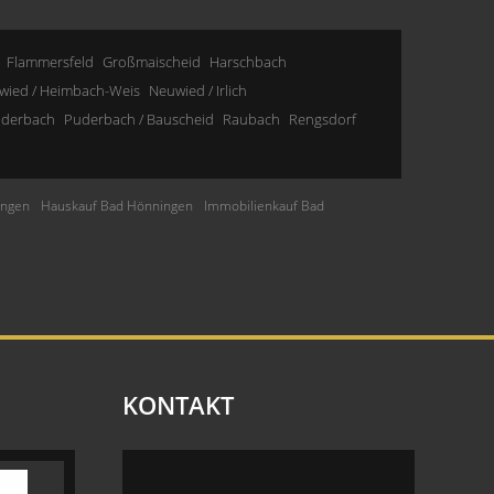
Flammersfeld
Großmaischeid
Harschbach
wied / Heimbach-Weis
Neuwied / Irlich
derbach
Puderbach / Bauscheid
Raubach
Rengsdorf
ingen
Hauskauf Bad Hönningen
Immobilienkauf Bad
KONTAKT