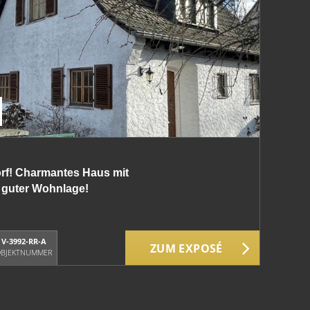
rf! Charmantes Haus mit
 guter Wohnlage!
V-3992-RR-A
ZUM EXPOSÉ
BJEKTNUMMER