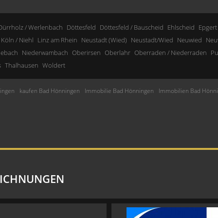
Dürrholz / Werlenbach
Döttesfeld
Döttesfeld / Bauscheid
Ehlscheid
Epgert
Köln / Niehl
Linz am Rhein
Neustadt (Wied)
Neustadt/Wied
Neuwied
Neu
nebach
Niederwambach
Oberirsen
Oberlahr
Oberraden / Niederraden
Pu
s
Thalhausen
Woldert
ingen
kaufen Bad Hönningen
Immobilie Bad Hönningen
Immobilien Bad Hönn
EICHNUNGEN