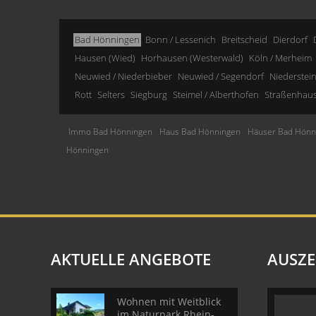
Bad Hönningen
Bonn / Lessenich
Breitscheid
Dierdorf
Hausen (Wied)
Horhausen (Westerwald)
Köln / Merheim
Neuwied / Niederbieber
Neuwied / Segendorf
Niederstei
Rott
Selters
Siegburg
Steimel / Alberthofen
Straßenhau
Immo Bad Hönningen
Haus Bad Hönningen
Häuser Bad Hönn
Hönningen
AKTUELLE ANGEBOTE
AUSZ
Wohnen mit Weitblick
im Naturpark Rhein-