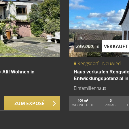
249.000,- €
VERKAUFT
Rengsdorf - Neuwied
+ Alt! Wohnen in
Haus verkaufen Rengsdo
Entwicklungspotenzial in
Einfamilienhaus
100 m²
3
ZUM EXPOSÉ
WOHNFLÄCHE
ZIMMER
O