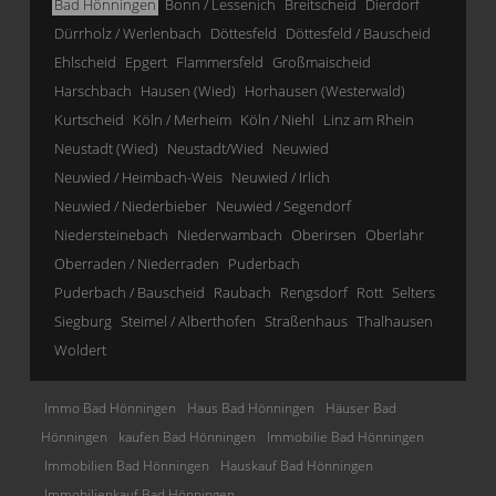
Bad Hönningen
Bonn / Lessenich
Breitscheid
Dierdorf
Dürrholz / Werlenbach
Döttesfeld
Döttesfeld / Bauscheid
Ehlscheid
Epgert
Flammersfeld
Großmaischeid
Harschbach
Hausen (Wied)
Horhausen (Westerwald)
Kurtscheid
Köln / Merheim
Köln / Niehl
Linz am Rhein
Neustadt (Wied)
Neustadt/Wied
Neuwied
Neuwied / Heimbach-Weis
Neuwied / Irlich
Neuwied / Niederbieber
Neuwied / Segendorf
Niedersteinebach
Niederwambach
Oberirsen
Oberlahr
Oberraden / Niederraden
Puderbach
Puderbach / Bauscheid
Raubach
Rengsdorf
Rott
Selters
Siegburg
Steimel / Alberthofen
Straßenhaus
Thalhausen
Woldert
Immo Bad Hönningen
Haus Bad Hönningen
Häuser Bad
Hönningen
kaufen Bad Hönningen
Immobilie Bad Hönningen
Immobilien Bad Hönningen
Hauskauf Bad Hönningen
Immobilienkauf Bad Hönningen