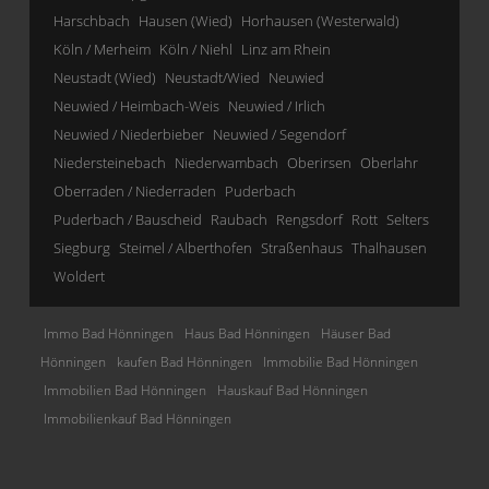
Harschbach
Hausen (Wied)
Horhausen (Westerwald)
Köln / Merheim
Köln / Niehl
Linz am Rhein
Neustadt (Wied)
Neustadt/Wied
Neuwied
Neuwied / Heimbach-Weis
Neuwied / Irlich
Neuwied / Niederbieber
Neuwied / Segendorf
Niedersteinebach
Niederwambach
Oberirsen
Oberlahr
Oberraden / Niederraden
Puderbach
Puderbach / Bauscheid
Raubach
Rengsdorf
Rott
Selters
Siegburg
Steimel / Alberthofen
Straßenhaus
Thalhausen
Woldert
Immo Bad Hönningen
Haus Bad Hönningen
Häuser Bad
Hönningen
kaufen Bad Hönningen
Immobilie Bad Hönningen
Immobilien Bad Hönningen
Hauskauf Bad Hönningen
Immobilienkauf Bad Hönningen