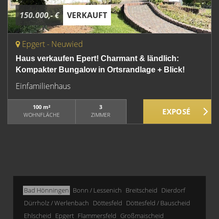
150.000,- €
VERKAUFT
Epgert - Neuwied
Haus verkaufen Epert! Charmant & ländlich:
Kompakter Bungalow in Ortsrandlage + Blick!
Einfamilienhaus
100 m²
3
WOHNFLÄCHE
ZIMMER
Bad Hönningen
Bonn / Lessenich
Breitscheid
Dierdorf
Dürrholz / Werlenbach
Döttesfeld
Döttesfeld / Bauscheid
Ehlscheid
Epgert
Flammersfeld
Großmaischeid