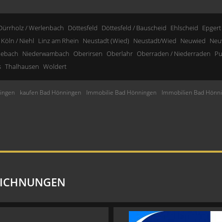
Dürrholz / Werlenbach
Döttesfeld
Döttesfeld / Bauscheid
Ehlscheid
Epgert
Köln / Niehl
Linz am Rhein
Neustadt (Wied)
Neustadt/Wied
Neuwied
Neu
nebach
Niederwambach
Oberirsen
Oberlahr
Oberraden / Niederraden
Pu
s
Thalhausen
Woldert
ingen
kaufen Bad Hönningen
Immobilie Bad Hönningen
Immobilien Bad Hönn
EICHNUNGEN