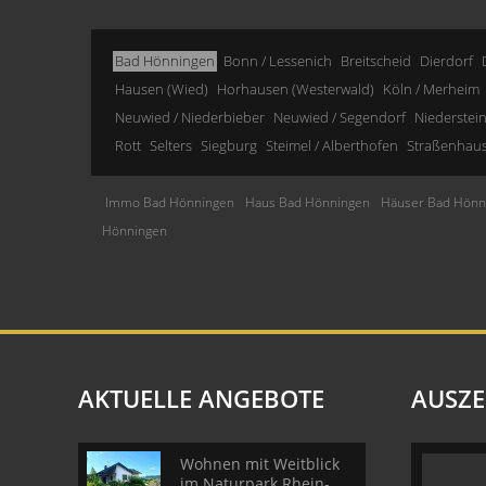
Bad Hönningen
Bonn / Lessenich
Breitscheid
Dierdorf
Hausen (Wied)
Horhausen (Westerwald)
Köln / Merheim
Neuwied / Niederbieber
Neuwied / Segendorf
Niederstei
Rott
Selters
Siegburg
Steimel / Alberthofen
Straßenhau
Immo Bad Hönningen
Haus Bad Hönningen
Häuser Bad Hönn
Hönningen
AKTUELLE ANGEBOTE
AUSZ
Wohnen mit Weitblick
im Naturpark Rhein-