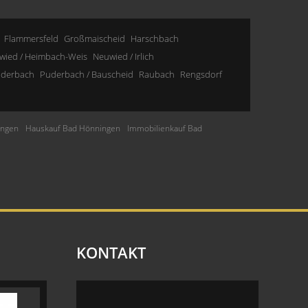
Flammersfeld
Großmaischeid
Harschbach
wied / Heimbach-Weis
Neuwied / Irlich
derbach
Puderbach / Bauscheid
Raubach
Rengsdorf
ingen
Hauskauf Bad Hönningen
Immobilienkauf Bad
KONTAKT