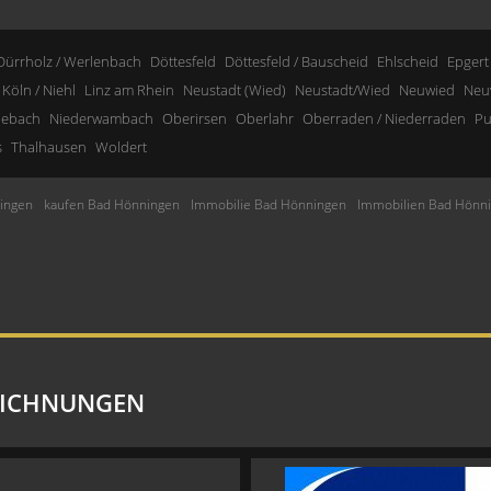
Dürrholz / Werlenbach
Döttesfeld
Döttesfeld / Bauscheid
Ehlscheid
Epgert
Köln / Niehl
Linz am Rhein
Neustadt (Wied)
Neustadt/Wied
Neuwied
Neu
nebach
Niederwambach
Oberirsen
Oberlahr
Oberraden / Niederraden
Pu
s
Thalhausen
Woldert
ingen
kaufen Bad Hönningen
Immobilie Bad Hönningen
Immobilien Bad Hönn
EICHNUNGEN