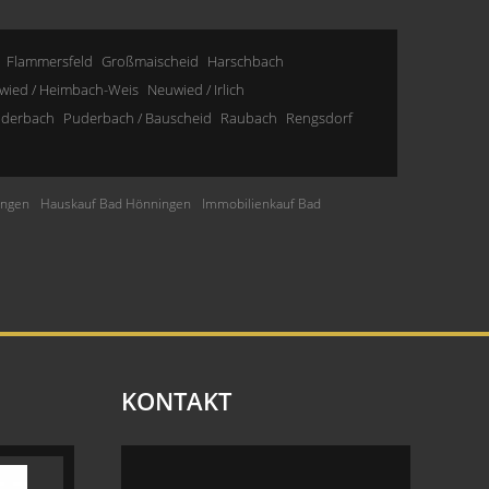
Flammersfeld
Großmaischeid
Harschbach
wied / Heimbach-Weis
Neuwied / Irlich
derbach
Puderbach / Bauscheid
Raubach
Rengsdorf
ingen
Hauskauf Bad Hönningen
Immobilienkauf Bad
KONTAKT