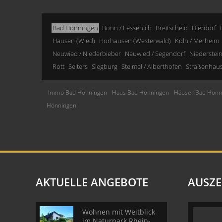
Bad Hönningen
Bonn / Lessenich
Breitscheid
Dierdorf
Hausen (Wied)
Horhausen (Westerwald)
Köln / Merheim
Neuwied / Niederbieber
Neuwied / Segendorf
Niederstei
Rott
Selters
Siegburg
Steimel / Alberthofen
Straßenhau
Immo Bad Hönningen
Haus Bad Hönningen
Häuser Bad Hönn
Hönningen
AKTUELLE ANGEBOTE
AUSZ
Wohnen mit Weitblick
im Naturpark Rhein-