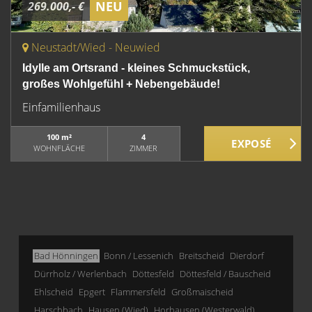
NEU
269.000,- €
Neustadt/Wied - Neuwied
Idylle am Ortsrand - kleines Schmuckstück,
großes Wohlgefühl + Nebengebäude!
Einfamilienhaus
100 m²
4
WOHNFLÄCHE
ZIMMER
Bad Hönningen
Bonn / Lessenich
Breitscheid
Dierdorf
Dürrholz / Werlenbach
Döttesfeld
Döttesfeld / Bauscheid
Ehlscheid
Epgert
Flammersfeld
Großmaischeid
Harschbach
Hausen (Wied)
Horhausen (Westerwald)