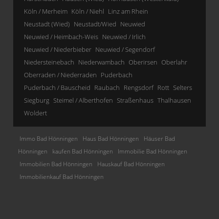
Köln / Merheim
Köln / Niehl
Linz am Rhein
Neustadt (Wied)
Neustadt/Wied
Neuwied
Neuwied / Heimbach-Weis
Neuwied / Irlich
Neuwied / Niederbieber
Neuwied / Segendorf
Niedersteinebach
Niederwambach
Oberirsen
Oberlahr
Oberraden / Niederraden
Puderbach
Puderbach / Bauscheid
Raubach
Rengsdorf
Rott
Selters
Siegburg
Steimel / Alberthofen
Straßenhaus
Thalhausen
Woldert
Immo Bad Hönningen
Haus Bad Hönningen
Häuser Bad
Hönningen
kaufen Bad Hönningen
Immobilie Bad Hönningen
Immobilien Bad Hönningen
Hauskauf Bad Hönningen
Immobilienkauf Bad Hönningen