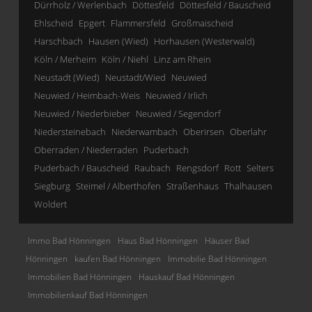
Dürrholz / Werlenbach
Döttesfeld
Döttesfeld / Bauscheid
Ehlscheid
Epgert
Flammersfeld
Großmaischeid
Harschbach
Hausen (Wied)
Horhausen (Westerwald)
Köln / Merheim
Köln / Niehl
Linz am Rhein
Neustadt (Wied)
Neustadt/Wied
Neuwied
Neuwied / Heimbach-Weis
Neuwied / Irlich
Neuwied / Niederbieber
Neuwied / Segendorf
Niedersteinebach
Niederwambach
Oberirsen
Oberlahr
Oberraden / Niederraden
Puderbach
Puderbach / Bauscheid
Raubach
Rengsdorf
Rott
Selters
Siegburg
Steimel / Alberthofen
Straßenhaus
Thalhausen
Woldert
Immo Bad Hönningen
Haus Bad Hönningen
Häuser Bad
Hönningen
kaufen Bad Hönningen
Immobilie Bad Hönningen
Immobilien Bad Hönningen
Hauskauf Bad Hönningen
Immobilienkauf Bad Hönningen