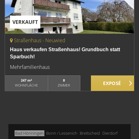
VERKAUFT
Straßenhaus - Neuwied
Haus verkaufen Straßenhaus! Grundbuch statt
Sparbuch!
Mehrfamilienhaus
247 m²
8
WOHNFLÄCHE
ZIMMER
Bad Hönningen
Bonn / Lessenich
Breitscheid
Dierdorf